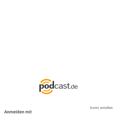
Anmeldung
Hallo Podcast-Hörer! Melde dich hier an. Dich erwarten 1 Million
abonnierbare Podcasts und alles, was Du rund um Podcasting
wissen musst.
Konto erstellen
Anmelden mit