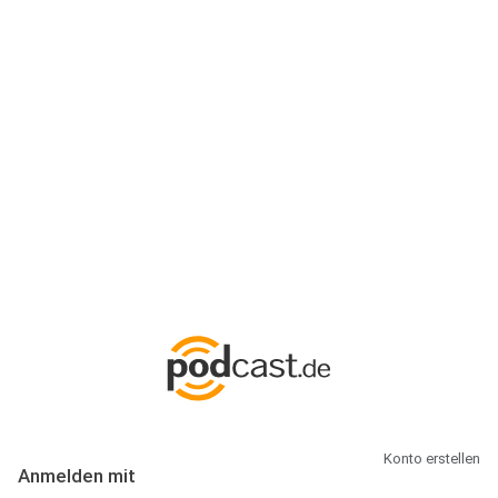
Anmeldung
Hallo Podcast-Hörer! Melde dich hier an. Dich erwarten 1 Million
abonnierbare Podcasts und alles, was Du rund um Podcasting
wissen musst.
Konto erstellen
Anmelden mit