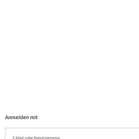
Anmeldung
Hallo Podcast-Hörer! Melde dich hier an. Dich erwarten 1 Million 
Anmelden mit