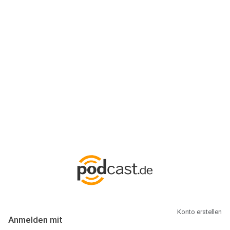
Anmeldung
Hallo Podcast-Hörer! Melde dich hier an. Dich erwarten 1 Million
abonnierbare Podcasts und alles, was Du rund um Podcasting
wissen musst.
Konto erstellen
Anmelden mit