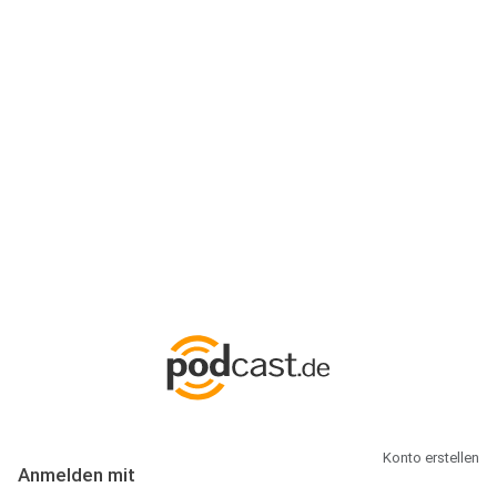
Anmeldung
Hallo Podcast-Hörer! Melde dich hier an. Dich erwarten 1 Million
abonnierbare Podcasts und alles, was Du rund um Podcasting
wissen musst.
Konto erstellen
Anmelden mit