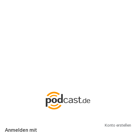
Anmeldung
Hallo Podcast-Hörer! Melde dich hier an. Dich erwarten 1 Million
abonnierbare Podcasts und alles, was Du rund um Podcasting
wissen musst.
Konto erstellen
Anmelden mit