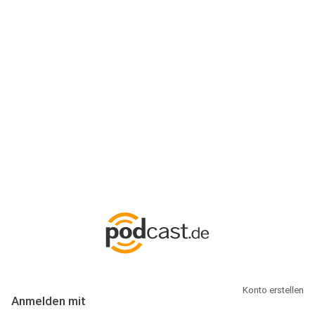
Anmeldung
Hallo Podcast-Hörer! Melde dich hier an. Dich erwarten 1 Million
abonnierbare Podcasts und alles, was Du rund um Podcasting
wissen musst.
Konto erstellen
Anmelden mit