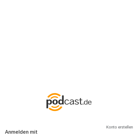
Anmeldung
Hallo Podcast-Hörer! Melde dich hier an. Dich erwarten 1 Million
abonnierbare Podcasts und alles, was Du rund um Podcasting
wissen musst.
Konto erstellen
Anmelden mit