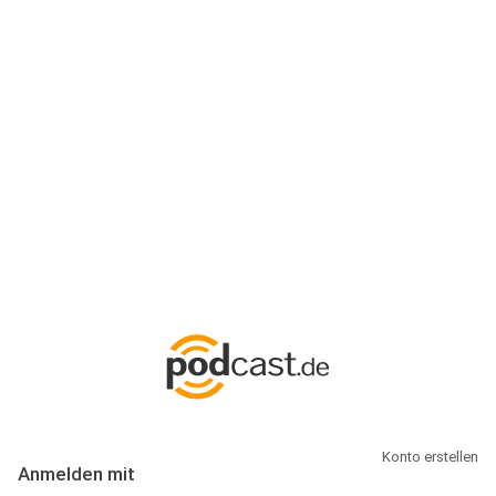
Anmeldung
Hallo Podcast-Hörer! Melde dich hier an. Dich erwarten 1 Million
abonnierbare Podcasts und alles, was Du rund um Podcasting
wissen musst.
Konto erstellen
Anmelden mit