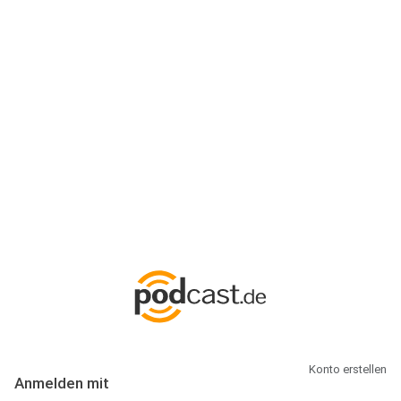
Anmeldung
Hallo Podcast-Hörer! Melde dich hier an. Dich erwarten 1 Million
abonnierbare Podcasts und alles, was Du rund um Podcasting
wissen musst.
Konto erstellen
Anmelden mit