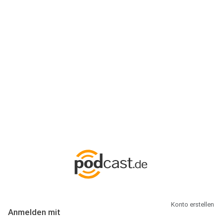
Anmeldung
Hallo Podcast-Hörer! Melde dich hier an. Dich erwarten 1 Million
abonnierbare Podcasts und alles, was Du rund um Podcasting
wissen musst.
Konto erstellen
Anmelden mit