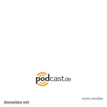
Anmeldung
Hallo Podcast-Hörer! Melde dich hier an. Dich erwarten 1 Million
abonnierbare Podcasts und alles, was Du rund um Podcasting
wissen musst.
Konto erstellen
Anmelden mit