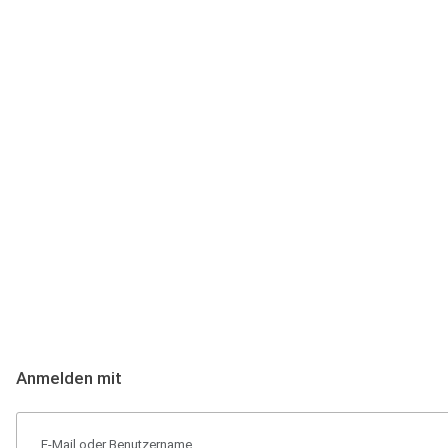
Anmeldung
Hallo Podcast-Hörer! Melde dich hier an. Dich erwarten 1 Million 
Anmelden mit