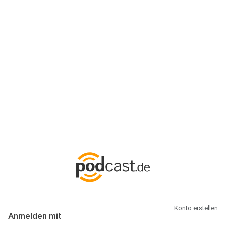
Anmeldung
Hallo Podcast-Hörer! Melde dich hier an. Dich erwarten 1 Million
abonnierbare Podcasts und alles, was Du rund um Podcasting
wissen musst.
Konto erstellen
Anmelden mit