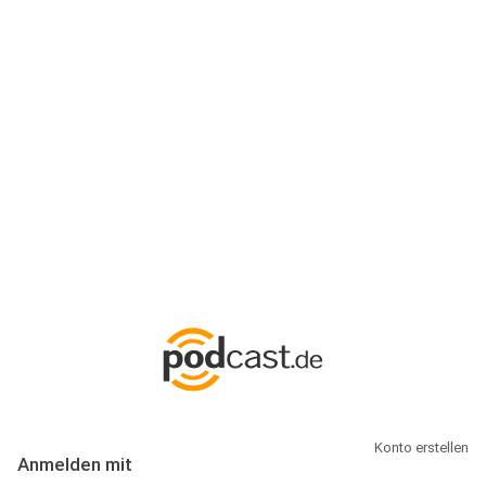
Anmeldung
Hallo Podcast-Hörer! Melde dich hier an. Dich erwarten 1 Million
abonnierbare Podcasts und alles, was Du rund um Podcasting
wissen musst.
Konto erstellen
Anmelden mit