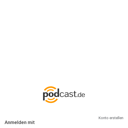
Anmeldung
Hallo Podcast-Hörer! Melde dich hier an. Dich erwarten 1 Million
abonnierbare Podcasts und alles, was Du rund um Podcasting
wissen musst.
Konto erstellen
Anmelden mit