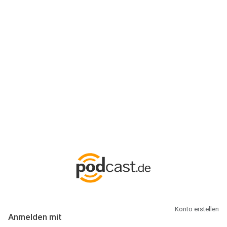
Anmeldung
Hallo Podcast-Hörer! Melde dich hier an. Dich erwarten 1 Million
abonnierbare Podcasts und alles, was Du rund um Podcasting
wissen musst.
Konto erstellen
Anmelden mit