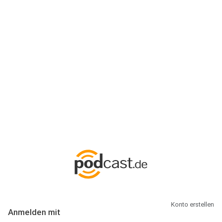
Anmeldung
Hallo Podcast-Hörer! Melde dich hier an. Dich erwarten 1 Million
abonnierbare Podcasts und alles, was Du rund um Podcasting
wissen musst.
Konto erstellen
Anmelden mit