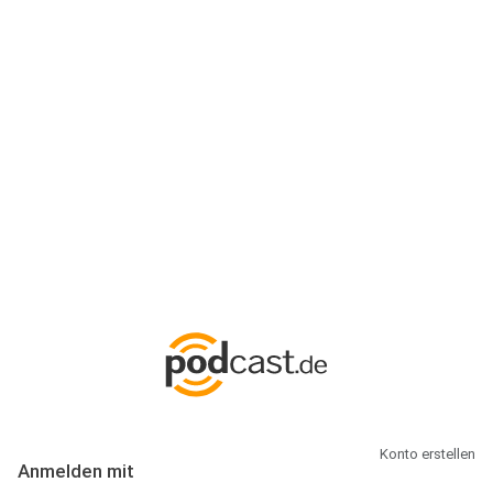
Anmeldung
Hallo Podcast-Hörer! Melde dich hier an. Dich erwarten 1 Million
abonnierbare Podcasts und alles, was Du rund um Podcasting
wissen musst.
Konto erstellen
Anmelden mit