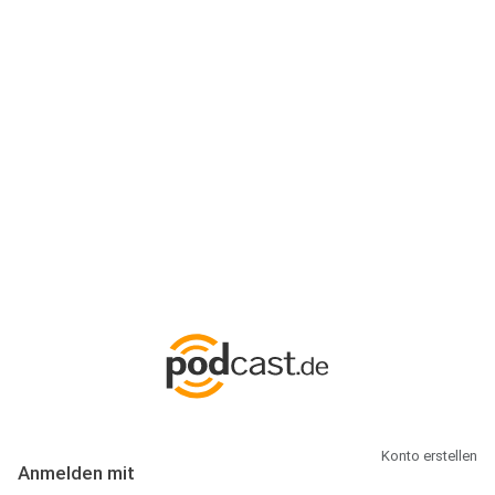
Anmeldung
Hallo Podcast-Hörer! Melde dich hier an. Dich erwarten 1 Million
abonnierbare Podcasts und alles, was Du rund um Podcasting
wissen musst.
Konto erstellen
Anmelden mit