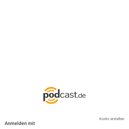
Anmeldung
Hallo Podcast-Hörer! Melde dich hier an. Dich erwarten 1 Million
abonnierbare Podcasts und alles, was Du rund um Podcasting
wissen musst.
Konto erstellen
Anmelden mit