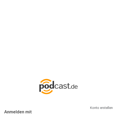
Anmeldung
Hallo Podcast-Hörer! Melde dich hier an. Dich erwarten 1 Million
abonnierbare Podcasts und alles, was Du rund um Podcasting
wissen musst.
Konto erstellen
Anmelden mit