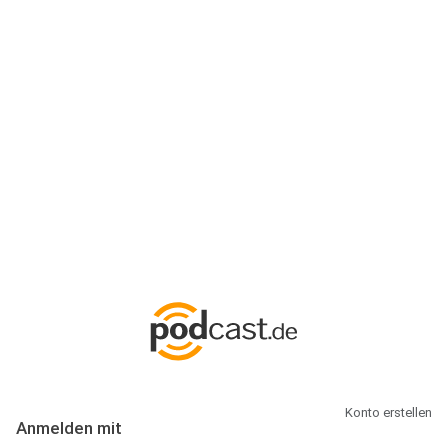
Anmeldung
Hallo Podcast-Hörer! Melde dich hier an. Dich erwarten 1 Million
abonnierbare Podcasts und alles, was Du rund um Podcasting
wissen musst.
Konto erstellen
Anmelden mit