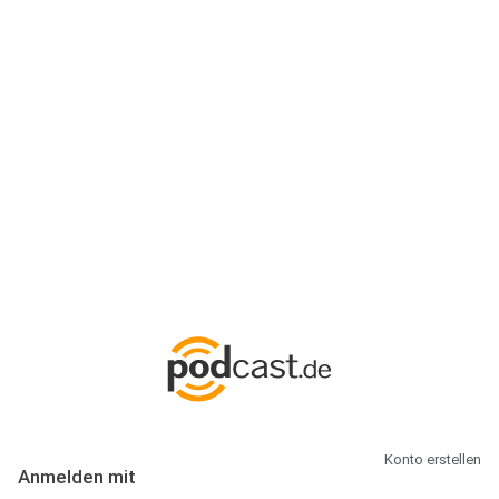
Anmeldung
Hallo Podcast-Hörer! Melde dich hier an. Dich erwarten 1 Million
abonnierbare Podcasts und alles, was Du rund um Podcasting
wissen musst.
Konto erstellen
Anmelden mit