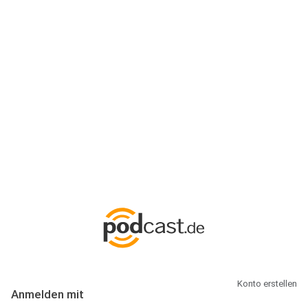
Anmeldung
Hallo Podcast-Hörer! Melde dich hier an. Dich erwarten 1 Million
abonnierbare Podcasts und alles, was Du rund um Podcasting
wissen musst.
Konto erstellen
Anmelden mit