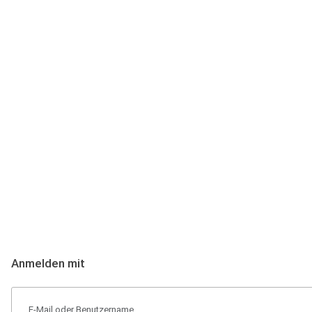
Anmeldung
Hallo Podcast-Hörer! Melde dich hier an. Dich erwarten 1 Million 
Anmelden mit