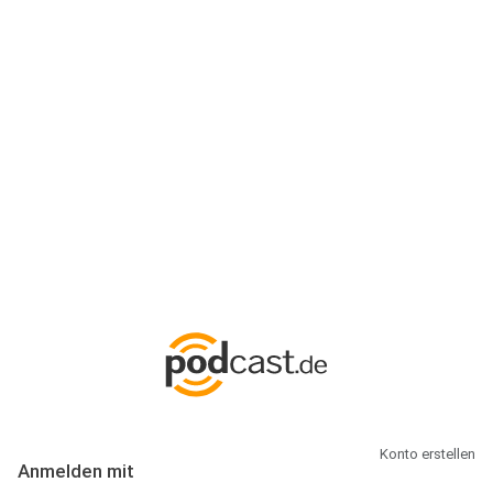
Anmeldung
Hallo Podcast-Hörer! Melde dich hier an. Dich erwarten 1 Million
abonnierbare Podcasts und alles, was Du rund um Podcasting
wissen musst.
Konto erstellen
Anmelden mit