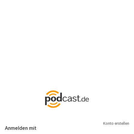
Anmeldung
Hallo Podcast-Hörer! Melde dich hier an. Dich erwarten 1 Million
abonnierbare Podcasts und alles, was Du rund um Podcasting
wissen musst.
Konto erstellen
Anmelden mit