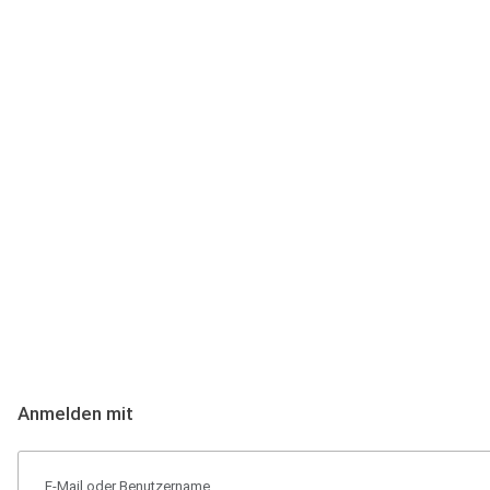
Anmeldung
Hallo Podcast-Hörer! Melde dich hier an. Dich erwarten 1 Million 
Anmelden mit