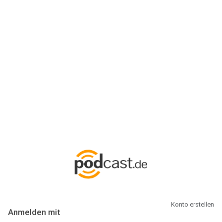
Anmeldung
Hallo Podcast-Hörer! Melde dich hier an. Dich erwarten 1 Million
abonnierbare Podcasts und alles, was Du rund um Podcasting
wissen musst.
Konto erstellen
Anmelden mit