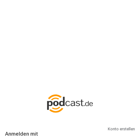
Anmeldung
Hallo Podcast-Hörer! Melde dich hier an. Dich erwarten 1 Million
abonnierbare Podcasts und alles, was Du rund um Podcasting
wissen musst.
Konto erstellen
Anmelden mit