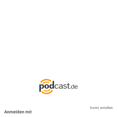
Anmeldung
Hallo Podcast-Hörer! Melde dich hier an. Dich erwarten 1 Million
abonnierbare Podcasts und alles, was Du rund um Podcasting
wissen musst.
Konto erstellen
Anmelden mit