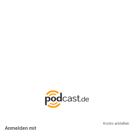
Anmeldung
Hallo Podcast-Hörer! Melde dich hier an. Dich erwarten 1 Million
abonnierbare Podcasts und alles, was Du rund um Podcasting
wissen musst.
Konto erstellen
Anmelden mit