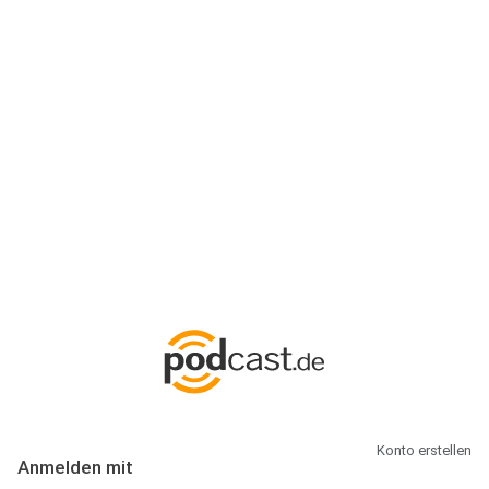
Anmeldung
Hallo Podcast-Hörer! Melde dich hier an. Dich erwarten 1 Million
abonnierbare Podcasts und alles, was Du rund um Podcasting
wissen musst.
Konto erstellen
Anmelden mit