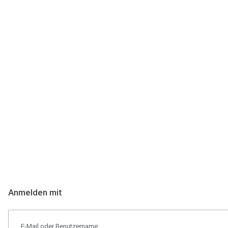
Anmeldung
Hallo Podcast-Hörer! Melde dich hier an. Dich erwarten 1 Million 
Anmelden mit