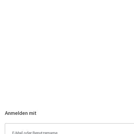
Anmeldung
Hallo Podcast-Hörer! Melde dich hier an. Dich erwarten 1 Million 
Anmelden mit