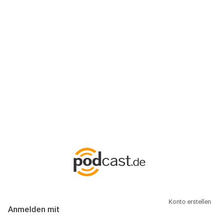
Anmeldung
Hallo Podcast-Hörer! Melde dich hier an. Dich erwarten 1 Million
abonnierbare Podcasts und alles, was Du rund um Podcasting
wissen musst.
Konto erstellen
Anmelden mit