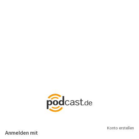
Anmeldung
Hallo Podcast-Hörer! Melde dich hier an. Dich erwarten 1 Million
abonnierbare Podcasts und alles, was Du rund um Podcasting
wissen musst.
Konto erstellen
Anmelden mit