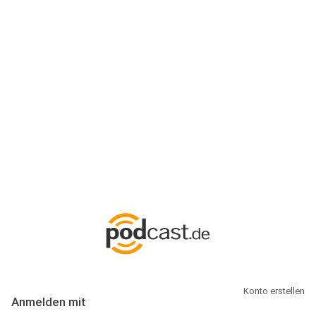
Anmeldung
Hallo Podcast-Hörer! Melde dich hier an. Dich erwarten 1 Million
abonnierbare Podcasts und alles, was Du rund um Podcasting
wissen musst.
Konto erstellen
Anmelden mit