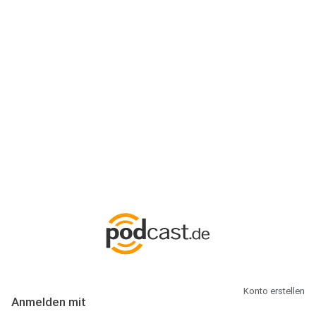
Anmeldung
Hallo Podcast-Hörer! Melde dich hier an. Dich erwarten 1 Million
abonnierbare Podcasts und alles, was Du rund um Podcasting
wissen musst.
Konto erstellen
Anmelden mit