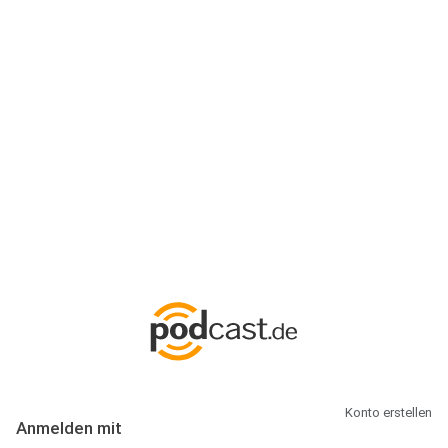
Anmeldung
Hallo Podcast-Hörer! Melde dich hier an. Dich erwarten 1 Million
abonnierbare Podcasts und alles, was Du rund um Podcasting
wissen musst.
Konto erstellen
Anmelden mit