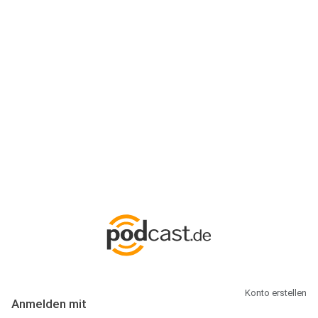
Anmeldung
Hallo Podcast-Hörer! Melde dich hier an. Dich erwarten 1 Million
abonnierbare Podcasts und alles, was Du rund um Podcasting
wissen musst.
Konto erstellen
Anmelden mit