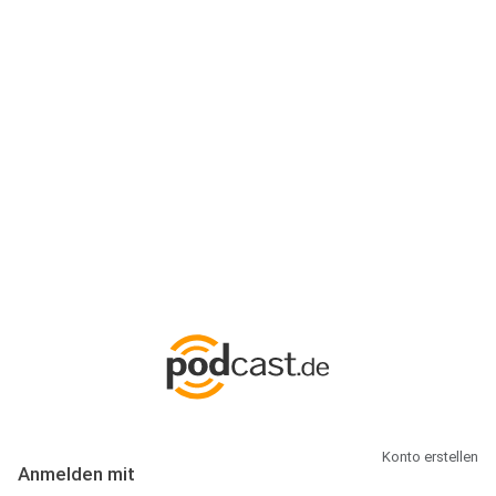
Anmeldung
Hallo Podcast-Hörer! Melde dich hier an. Dich erwarten 1 Million
abonnierbare Podcasts und alles, was Du rund um Podcasting
wissen musst.
Konto erstellen
Anmelden mit