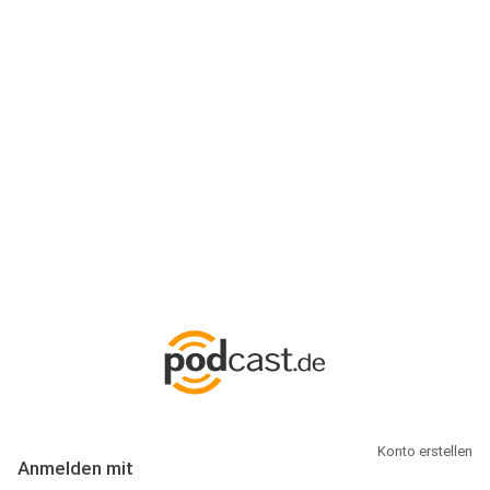
Anmeldung
Hallo Podcast-Hörer! Melde dich hier an. Dich erwarten 1 Million
abonnierbare Podcasts und alles, was Du rund um Podcasting
wissen musst.
Konto erstellen
Anmelden mit