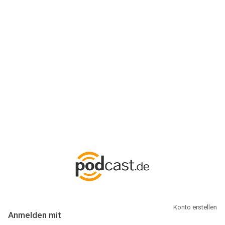
Anmeldung
Hallo Podcast-Hörer! Melde dich hier an. Dich erwarten 1 Million
abonnierbare Podcasts und alles, was Du rund um Podcasting
wissen musst.
Konto erstellen
Anmelden mit