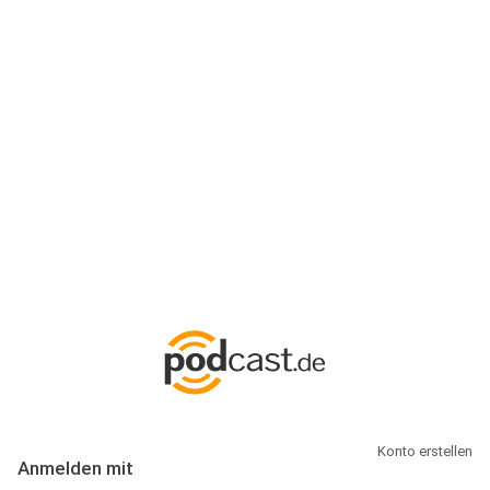
Anmeldung
Hallo Podcast-Hörer! Melde dich hier an. Dich erwarten 1 Million
abonnierbare Podcasts und alles, was Du rund um Podcasting
wissen musst.
Konto erstellen
Anmelden mit