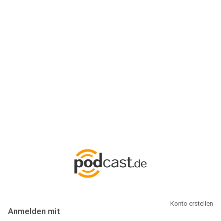
Anmeldung
Hallo Podcast-Hörer! Melde dich hier an. Dich erwarten 1 Million
abonnierbare Podcasts und alles, was Du rund um Podcasting
wissen musst.
Konto erstellen
Anmelden mit