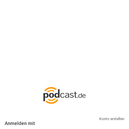
Anmeldung
Hallo Podcast-Hörer! Melde dich hier an. Dich erwarten 1 Million
abonnierbare Podcasts und alles, was Du rund um Podcasting
wissen musst.
Konto erstellen
Anmelden mit