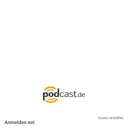
Anmeldung
Hallo Podcast-Hörer! Melde dich hier an. Dich erwarten 1 Million
abonnierbare Podcasts und alles, was Du rund um Podcasting
wissen musst.
Konto erstellen
Anmelden mit