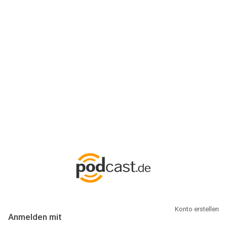
Anmeldung
Hallo Podcast-Hörer! Melde dich hier an. Dich erwarten 1 Million
abonnierbare Podcasts und alles, was Du rund um Podcasting
wissen musst.
Konto erstellen
Anmelden mit